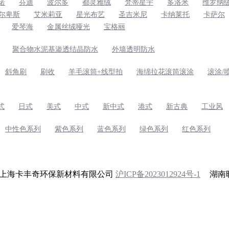
诺
芬迪
波尔多
都灵雅绒
梵蒂星宇
多洛米
维罗纳
尔卑斯
艾米莉亚
星光布艺
圣吉米尼
卡纳莱托
卡萨尔
爱琴海
金属丝绒哑光
宝格丽
聚合物水泥基渗透结晶防水
外墙透明防水
斜角刷
刷收
羊毛滚筒+线型拍
海绵拉花滚筒滚涂
滚涂/
式
日式
美式
中式
新中式
港式
新古典
工业风
中性色系列
紫色系列
蓝色系列
绿色系列
红色系列
 2024 上海卡丰奇环保新材料有限公司
沪ICP备2023012924号-1
湖南