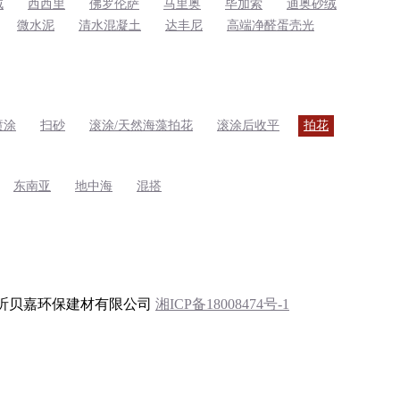
绒
西西里
佛罗伦萨
马里奥
毕加索
迪奥砂绒
微水泥
清水混凝土
达丰尼
高端净醛蛋壳光
喷涂
扫砂
滚涂/天然海藻拍花
滚涂后收平
拍花
东南亚
地中海
混搭
昕贝嘉环保建材有限公司
湘ICP备18008474号-1