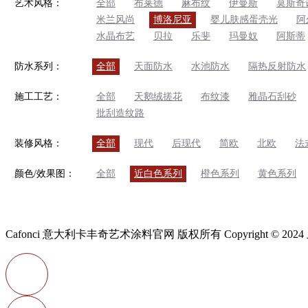
艺术风格：
全部
布莱德
麻布纹
伊曼斯
莫斯奇
米兰风尚
博洛尼亚
婴儿肤感蛋壳光
阿
水晶布艺
贝拉
乐斐
玛曼奴
阿斯蒂
防水系列：
全部
天面防水
水池防水
隔热反射防水
施工工艺：
全部
天鹅绒搓花
布纹漆
雅晶石刮砂
批刮造纹路
装修风格：
全部
现代
后现代
简欧
北欧
法
颜色/效果图：
全部
近白色系列
橙色系列
黄色系列
Cafonci 意大利卡丰奇艺术涂料官网 版权所有 Copyright ©