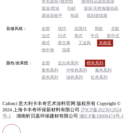
羊毛滚筒+线型拍
海绵拉花滚筒滚涂
滚涂/喷涂
扫砂
滚涂/天然海藻拍花
滚涂后收平
拍花
批刮造纹路
装修风格：
全部
现代
后现代
简欧
北欧
法式
日式
美式
中式
新中式
港式
新古典
工业风
东南亚
地中海
混搭
颜色/效果图：
全部
近白色系列
橙色系列
黄色系列
中性色系列
紫色系列
蓝色系列
绿色系列
红色系列
Cafonci 意大利卡丰奇艺术涂料官网 版权所有 Copyright ©
2024 上海卡丰奇环保新材料有限公司
沪ICP备2023012924
号-1
湖南昕贝嘉环保建材有限公司
湘ICP备18008474号-1