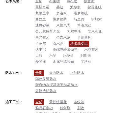
艺术风格：
全部
布莱德
麻布纹
伊曼斯
莫斯奇诺
芬迪
波尔多
都灵雅绒
梵蒂星宇
多洛米
维罗纳绒
西西里
佛罗伦萨
马里奥
毕加索
迪奥砂绒
米兰风尚
博洛尼亚
婴儿肤感蛋壳光
阿尔卑斯
艾米莉亚
星光布艺
圣吉米尼
卡纳莱托
卡萨尔
微水泥
清水混凝土
达丰尼
高端净醛蛋壳光
水晶布艺
贝拉
乐斐
玛曼奴
阿斯蒂
爱琴海
金属丝绒哑光
宝格丽
防水系列：
全部
天面防水
水池防水
隔热反射防水
聚合物水泥基渗透结晶防水
外墙透明防水
施工工艺：
全部
天鹅绒搓花
布纹漆
雅晶石刮砂
斜角刷
刷收