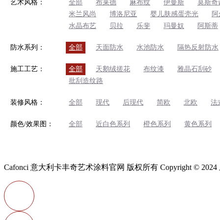
艺术风格：
全部
布莱德
麻布纹
伊曼斯
莫斯奇
米兰风尚
博洛尼亚
婴儿肤感蛋壳光
阿
水晶布艺
贝拉
乐斐
玛曼奴
阿斯蒂
防水系列：
全部
天面防水
水池防水
隔热反射防水
施工工艺：
全部
天鹅绒搓花
布纹漆
雅晶石刮砂
批刮造纹路
装修风格：
全部
现代
后现代
简欧
北欧
法
颜色/效果图：
全部
近白色系列
橙色系列
黄色系列
Cafonci 意大利卡丰奇艺术涂料官网 版权所有 Copyright ©