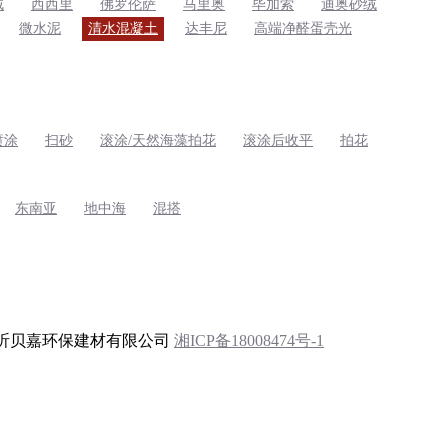
绒
西西里
佛罗伦萨
马里奥
毕加索
迪奥砂绒
微水泥
清水混凝土
达丰尼
高端净醛蛋壳光
喷涂
扫砂
滚涂/天然海藻拍花
滚涂后收平
拍花
东南亚
地中海
混搭
昕贝嘉环保建材有限公司
湘ICP备18008474号-1