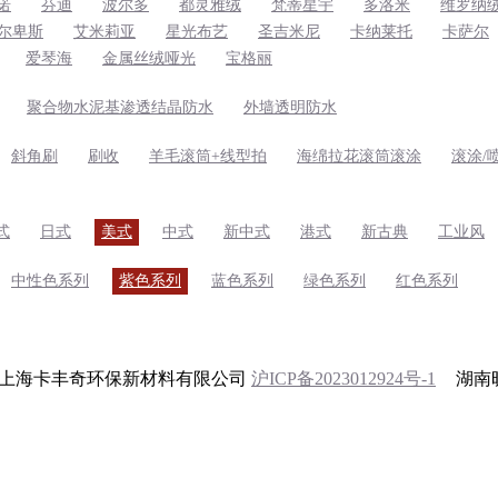
诺
芬迪
波尔多
都灵雅绒
梵蒂星宇
多洛米
维罗纳
尔卑斯
艾米莉亚
星光布艺
圣吉米尼
卡纳莱托
卡萨尔
爱琴海
金属丝绒哑光
宝格丽
聚合物水泥基渗透结晶防水
外墙透明防水
斜角刷
刷收
羊毛滚筒+线型拍
海绵拉花滚筒滚涂
滚涂/
式
日式
美式
中式
新中式
港式
新古典
工业风
中性色系列
紫色系列
蓝色系列
绿色系列
红色系列
 2024 上海卡丰奇环保新材料有限公司
沪ICP备2023012924号-1
湖南