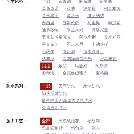
艺术风格：
全部
布莱德
麻布纹
伊曼斯
莫斯奇诺
芬迪
波尔多
都灵雅绒
梵蒂星宇
多洛米
维罗纳绒
西西里
佛罗伦萨
马里奥
毕加索
迪奥砂绒
米兰风尚
博洛尼亚
婴儿肤感蛋壳光
阿尔卑斯
艾米莉亚
星光布艺
圣吉米尼
卡纳莱托
卡萨尔
微水泥
清水混凝土
达丰尼
高端净醛蛋壳光
水晶布艺
贝拉
乐斐
玛曼奴
阿斯蒂
爱琴海
金属丝绒哑光
宝格丽
防水系列：
全部
天面防水
水池防水
隔热反射防水
聚合物水泥基渗透结晶防水
外墙透明防水
施工工艺：
全部
天鹅绒搓花
布纹漆
雅晶石刮砂
斜角刷
刷收