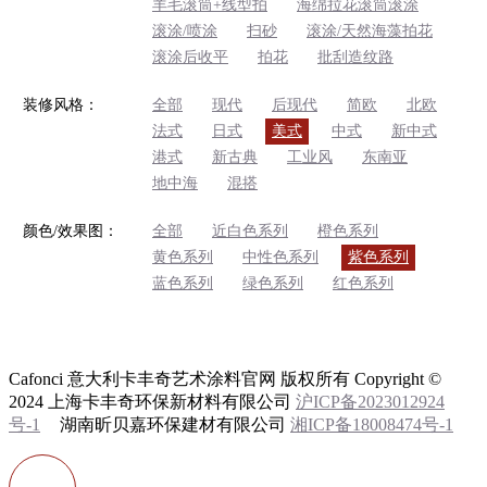
羊毛滚筒+线型拍
海绵拉花滚筒滚涂
滚涂/喷涂
扫砂
滚涂/天然海藻拍花
滚涂后收平
拍花
批刮造纹路
装修风格：
全部
现代
后现代
简欧
北欧
法式
日式
美式
中式
新中式
港式
新古典
工业风
东南亚
地中海
混搭
颜色/效果图：
全部
近白色系列
橙色系列
黄色系列
中性色系列
紫色系列
蓝色系列
绿色系列
红色系列
Cafonci 意大利卡丰奇艺术涂料官网 版权所有 Copyright ©
2024 上海卡丰奇环保新材料有限公司
沪ICP备2023012924
号-1
湖南昕贝嘉环保建材有限公司
湘ICP备18008474号-1