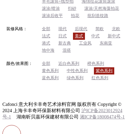
羊毛滚筒+线型拍
海绵拉花滚筒滚涂
滚涂/喷涂
扫砂
滚涂/天然海藻拍花
滚涂后收平
拍花
批刮造纹路
装修风格：
全部
现代
后现代
简欧
北欧
法式
日式
美式
中式
新中式
港式
新古典
工业风
东南亚
地中海
混搭
颜色/效果图：
全部
近白色系列
橙色系列
黄色系列
中性色系列
紫色系列
蓝色系列
绿色系列
红色系列
Cafonci 意大利卡丰奇艺术涂料官网 版权所有 Copyright ©
2024 上海卡丰奇环保新材料有限公司
沪ICP备2023012924
号-1
湖南昕贝嘉环保建材有限公司
湘ICP备18008474号-1