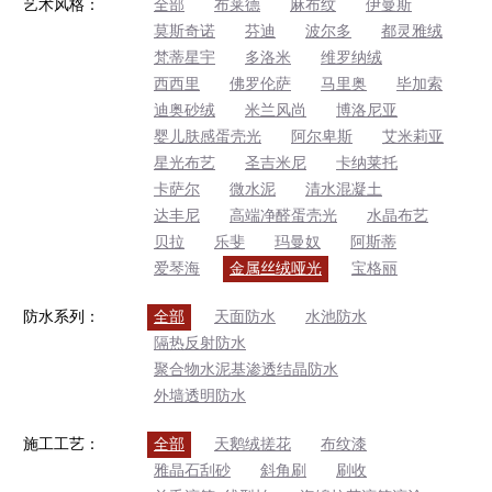
艺术风格：
全部
布莱德
麻布纹
伊曼斯
莫斯奇诺
芬迪
波尔多
都灵雅绒
梵蒂星宇
多洛米
维罗纳绒
西西里
佛罗伦萨
马里奥
毕加索
迪奥砂绒
米兰风尚
博洛尼亚
婴儿肤感蛋壳光
阿尔卑斯
艾米莉亚
星光布艺
圣吉米尼
卡纳莱托
卡萨尔
微水泥
清水混凝土
达丰尼
高端净醛蛋壳光
水晶布艺
贝拉
乐斐
玛曼奴
阿斯蒂
爱琴海
金属丝绒哑光
宝格丽
防水系列：
全部
天面防水
水池防水
隔热反射防水
聚合物水泥基渗透结晶防水
外墙透明防水
施工工艺：
全部
天鹅绒搓花
布纹漆
雅晶石刮砂
斜角刷
刷收