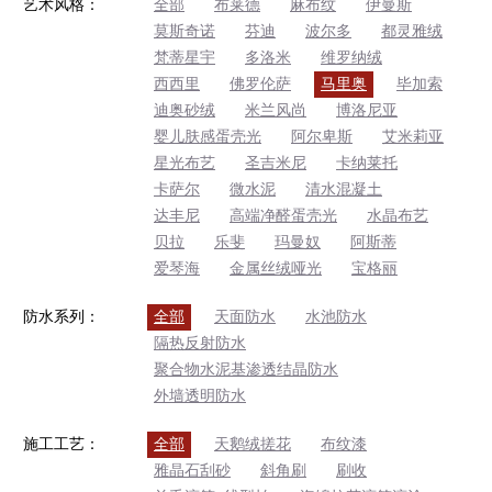
艺术风格：
全部
布莱德
麻布纹
伊曼斯
莫斯奇诺
芬迪
波尔多
都灵雅绒
梵蒂星宇
多洛米
维罗纳绒
西西里
佛罗伦萨
马里奥
毕加索
迪奥砂绒
米兰风尚
博洛尼亚
婴儿肤感蛋壳光
阿尔卑斯
艾米莉亚
星光布艺
圣吉米尼
卡纳莱托
卡萨尔
微水泥
清水混凝土
达丰尼
高端净醛蛋壳光
水晶布艺
贝拉
乐斐
玛曼奴
阿斯蒂
爱琴海
金属丝绒哑光
宝格丽
防水系列：
全部
天面防水
水池防水
隔热反射防水
聚合物水泥基渗透结晶防水
外墙透明防水
施工工艺：
全部
天鹅绒搓花
布纹漆
雅晶石刮砂
斜角刷
刷收