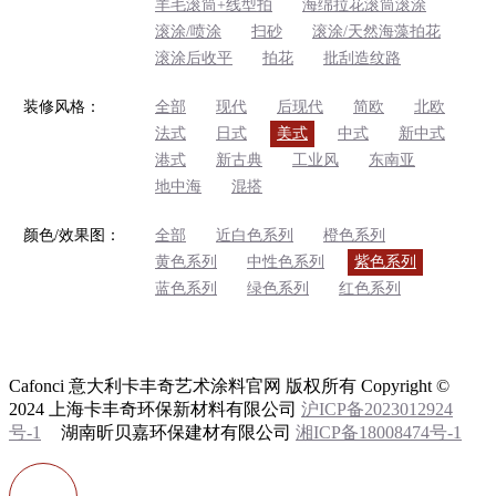
羊毛滚筒+线型拍
海绵拉花滚筒滚涂
滚涂/喷涂
扫砂
滚涂/天然海藻拍花
滚涂后收平
拍花
批刮造纹路
装修风格：
全部
现代
后现代
简欧
北欧
法式
日式
美式
中式
新中式
港式
新古典
工业风
东南亚
地中海
混搭
颜色/效果图：
全部
近白色系列
橙色系列
黄色系列
中性色系列
紫色系列
蓝色系列
绿色系列
红色系列
Cafonci 意大利卡丰奇艺术涂料官网 版权所有 Copyright ©
2024 上海卡丰奇环保新材料有限公司
沪ICP备2023012924
号-1
湖南昕贝嘉环保建材有限公司
湘ICP备18008474号-1