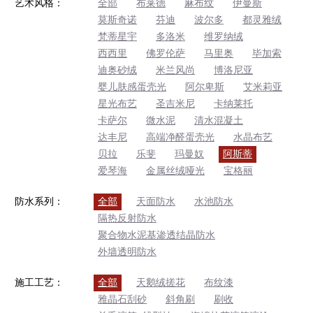
艺术风格：
全部
布莱德
麻布纹
伊曼斯
莫斯奇诺
芬迪
波尔多
都灵雅绒
梵蒂星宇
多洛米
维罗纳绒
西西里
佛罗伦萨
马里奥
毕加索
迪奥砂绒
米兰风尚
博洛尼亚
婴儿肤感蛋壳光
阿尔卑斯
艾米莉亚
星光布艺
圣吉米尼
卡纳莱托
卡萨尔
微水泥
清水混凝土
达丰尼
高端净醛蛋壳光
水晶布艺
贝拉
乐斐
玛曼奴
阿斯蒂
爱琴海
金属丝绒哑光
宝格丽
防水系列：
全部
天面防水
水池防水
隔热反射防水
聚合物水泥基渗透结晶防水
外墙透明防水
施工工艺：
全部
天鹅绒搓花
布纹漆
雅晶石刮砂
斜角刷
刷收