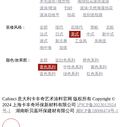
羊毛滚筒+线型拍
海绵拉花滚筒滚涂
滚涂/喷涂
扫砂
滚涂/天然海藻拍花
滚涂后收平
拍花
批刮造纹路
装修风格：
全部
现代
后现代
简欧
北欧
法式
日式
美式
中式
新中式
港式
新古典
工业风
东南亚
地中海
混搭
颜色/效果图：
全部
近白色系列
橙色系列
黄色系列
中性色系列
紫色系列
蓝色系列
绿色系列
红色系列
Cafonci 意大利卡丰奇艺术涂料官网 版权所有 Copyright ©
2024 上海卡丰奇环保新材料有限公司
沪ICP备2023012924
号-1
湖南昕贝嘉环保建材有限公司
湘ICP备18008474号-1