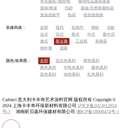
羊毛滚筒+线型拍
海绵拉花滚筒滚涂
滚涂/喷涂
扫砂
滚涂/天然海藻拍花
滚涂后收平
拍花
批刮造纹路
装修风格：
全部
现代
后现代
简欧
北欧
法式
日式
美式
中式
新中式
港式
新古典
工业风
东南亚
地中海
混搭
颜色/效果图：
全部
近白色系列
橙色系列
黄色系列
中性色系列
紫色系列
蓝色系列
绿色系列
红色系列
Cafonci 意大利卡丰奇艺术涂料官网 版权所有 Copyright ©
2024 上海卡丰奇环保新材料有限公司
沪ICP备2023012924
号-1
湖南昕贝嘉环保建材有限公司
湘ICP备18008474号-1