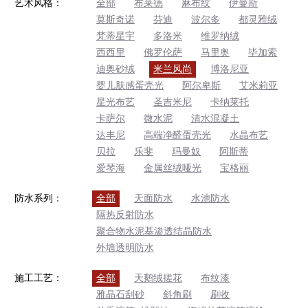
艺术风格：
全部
布莱德
麻布纹
伊曼斯
莫斯奇诺
芬迪
波尔多
都灵雅绒
梵蒂星宇
多洛米
维罗纳绒
西西里
佛罗伦萨
马里奥
毕加索
迪奥砂绒
米兰风尚
博洛尼亚
婴儿肤感蛋壳光
阿尔卑斯
艾米莉亚
星光布艺
圣吉米尼
卡纳莱托
卡萨尔
微水泥
清水混凝土
达丰尼
高端净醛蛋壳光
水晶布艺
贝拉
乐斐
玛曼奴
阿斯蒂
爱琴海
金属丝绒哑光
宝格丽
防水系列：
全部
天面防水
水池防水
隔热反射防水
聚合物水泥基渗透结晶防水
外墙透明防水
施工工艺：
全部
天鹅绒搓花
布纹漆
雅晶石刮砂
斜角刷
刷收