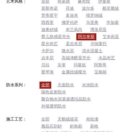
艺术风格：
全部
布莱德
麻布纹
伊曼斯
莫斯奇诺
芬迪
波尔多
都灵雅绒
梵蒂星宇
多洛米
维罗纳绒
西西里
佛罗伦萨
马里奥
毕加索
迪奥砂绒
米兰风尚
博洛尼亚
婴儿肤感蛋壳光
阿尔卑斯
艾米莉亚
星光布艺
圣吉米尼
卡纳莱托
卡萨尔
微水泥
清水混凝土
达丰尼
高端净醛蛋壳光
水晶布艺
贝拉
乐斐
玛曼奴
阿斯蒂
爱琴海
金属丝绒哑光
宝格丽
防水系列：
全部
天面防水
水池防水
隔热反射防水
聚合物水泥基渗透结晶防水
外墙透明防水
施工工艺：
全部
天鹅绒搓花
布纹漆
雅晶石刮砂
斜角刷
刷收