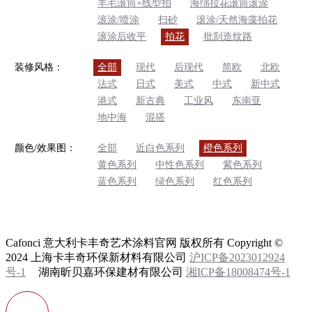
羊毛滚筒+线型拍
海绵拉花滚筒滚涂
滚涂/喷涂
扫砂
滚涂/天然海藻拍花
滚涂后收平
拍花
批刮造纹路
装修风格：
全部
现代
后现代
简欧
北欧
法式
日式
美式
中式
新中式
港式
新古典
工业风
东南亚
地中海
混搭
颜色/效果图：
全部
近白色系列
橙色系列
黄色系列
中性色系列
紫色系列
蓝色系列
绿色系列
红色系列
Cafonci 意大利卡丰奇艺术涂料官网 版权所有 Copyright ©
2024 上海卡丰奇环保新材料有限公司
沪ICP备2023012924
号-1
湖南昕贝嘉环保建材有限公司
湘ICP备18008474号-1