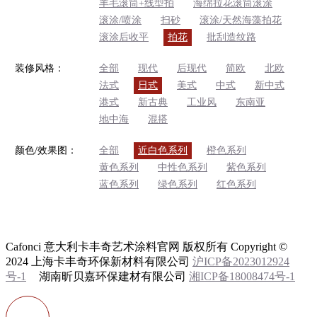
羊毛滚筒+线型拍
海绵拉花滚筒滚涂
滚涂/喷涂
扫砂
滚涂/天然海藻拍花
滚涂后收平
拍花
批刮造纹路
装修风格：
全部
现代
后现代
简欧
北欧
法式
日式
美式
中式
新中式
港式
新古典
工业风
东南亚
地中海
混搭
颜色/效果图：
全部
近白色系列
橙色系列
黄色系列
中性色系列
紫色系列
蓝色系列
绿色系列
红色系列
Cafonci 意大利卡丰奇艺术涂料官网 版权所有 Copyright ©
2024 上海卡丰奇环保新材料有限公司
沪ICP备2023012924
号-1
湖南昕贝嘉环保建材有限公司
湘ICP备18008474号-1