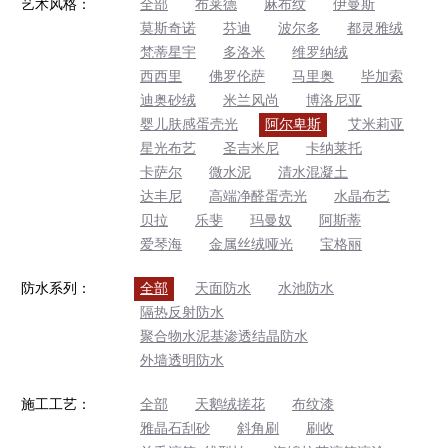
艺术风格：
全部
布莱德
麻布纹
伊曼斯
莫斯奇诺
芬迪
波尔多
都灵雅绒
梵蒂星宇
多洛米
维罗纳绒
西西里
佛罗伦萨
马里奥
毕加索
迪奥砂绒
米兰风尚
博洛尼亚
婴儿肤感蛋壳光
阿尔卑斯
艾米莉亚
星光布艺
圣吉米尼
卡纳莱托
卡萨尔
微水泥
清水混凝土
达丰尼
高端净醛蛋壳光
水晶布艺
贝拉
乐斐
玛曼奴
阿斯蒂
爱琴海
金属丝绒哑光
宝格丽
防水系列：
全部
天面防水
水池防水
隔热反射防水
聚合物水泥基渗透结晶防水
外墙透明防水
施工工艺：
全部
天鹅绒搓花
布纹漆
雅晶石刮砂
斜角刷
刷收