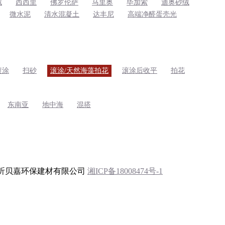
绒
西西里
佛罗伦萨
马里奥
毕加索
迪奥砂绒
微水泥
清水混凝土
达丰尼
高端净醛蛋壳光
喷涂
扫砂
滚涂/天然海藻拍花
滚涂后收平
拍花
东南亚
地中海
混搭
昕贝嘉环保建材有限公司
湘ICP备18008474号-1