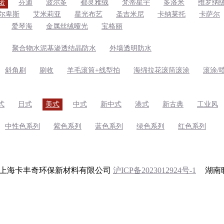
诺
芬迪
波尔多
都灵雅绒
梵蒂星宇
多洛米
维罗纳
尔卑斯
艾米莉亚
星光布艺
圣吉米尼
卡纳莱托
卡萨尔
爱琴海
金属丝绒哑光
宝格丽
聚合物水泥基渗透结晶防水
外墙透明防水
斜角刷
刷收
羊毛滚筒+线型拍
海绵拉花滚筒滚涂
滚涂/
式
日式
美式
中式
新中式
港式
新古典
工业风
中性色系列
紫色系列
蓝色系列
绿色系列
红色系列
 2024 上海卡丰奇环保新材料有限公司
沪ICP备2023012924号-1
湖南