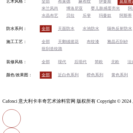
艺术风格：
全部
布莱德
麻布纹
伊曼斯
莫斯奇
米兰风尚
博洛尼亚
婴儿肤感蛋壳光
阿
水晶布艺
贝拉
乐斐
玛曼奴
阿斯蒂
防水系列：
全部
天面防水
水池防水
隔热反射防水
施工工艺：
全部
天鹅绒搓花
布纹漆
雅晶石刮砂
批刮造纹路
装修风格：
全部
现代
后现代
简欧
北欧
法
颜色/效果图：
全部
近白色系列
橙色系列
黄色系列
Cafonci 意大利卡丰奇艺术涂料官网 版权所有 Copyright ©