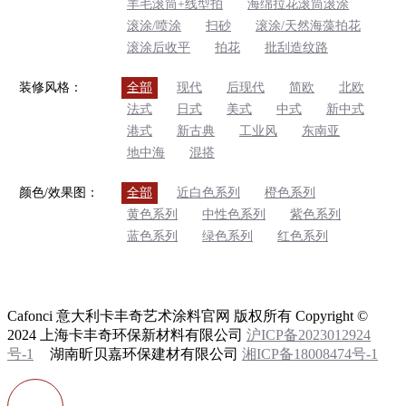
羊毛滚筒+线型拍
海绵拉花滚筒滚涂
滚涂/喷涂
扫砂
滚涂/天然海藻拍花
滚涂后收平
拍花
批刮造纹路
装修风格：
全部
现代
后现代
简欧
北欧
法式
日式
美式
中式
新中式
港式
新古典
工业风
东南亚
地中海
混搭
颜色/效果图：
全部
近白色系列
橙色系列
黄色系列
中性色系列
紫色系列
蓝色系列
绿色系列
红色系列
Cafonci 意大利卡丰奇艺术涂料官网 版权所有 Copyright ©
2024 上海卡丰奇环保新材料有限公司
沪ICP备2023012924
号-1
湖南昕贝嘉环保建材有限公司
湘ICP备18008474号-1