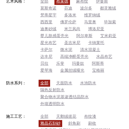
艺术风格：
全部
布莱德
麻布纹
伊曼斯
莫斯奇诺
芬迪
波尔多
都灵雅绒
梵蒂星宇
多洛米
维罗纳绒
西西里
佛罗伦萨
马里奥
毕加索
迪奥砂绒
米兰风尚
博洛尼亚
婴儿肤感蛋壳光
阿尔卑斯
艾米莉亚
星光布艺
圣吉米尼
卡纳莱托
卡萨尔
微水泥
清水混凝土
达丰尼
高端净醛蛋壳光
水晶布艺
贝拉
乐斐
玛曼奴
阿斯蒂
爱琴海
金属丝绒哑光
宝格丽
防水系列：
全部
天面防水
水池防水
隔热反射防水
聚合物水泥基渗透结晶防水
外墙透明防水
施工工艺：
全部
天鹅绒搓花
布纹漆
雅晶石刮砂
斜角刷
刷收